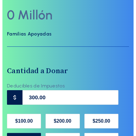
0
Millón
Familias Apoyadas
Cantidad a Donar
Deducibles de Impuestos
$
$100.00
$200.00
$250.00