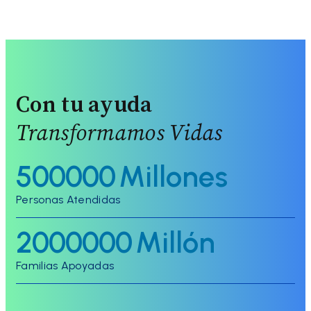
Con tu ayuda
Transformamos Vidas
500000
Millones
Personas Atendidas
2000000
Millón
Familias Apoyadas