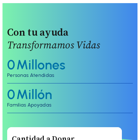
Con tu ayuda
Transformamos Vidas
0
Millones
Personas Atendidas
0
Millón
Familias Apoyadas
Cantidad a Donar