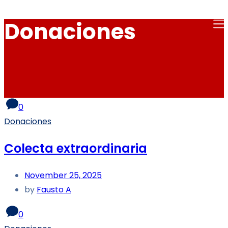
Donaciones
0
Donaciones
Colecta extraordinaria
November 25, 2025
by
Fausto A
0