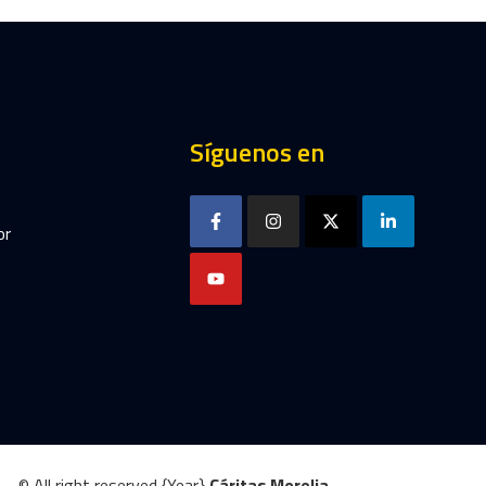
Síguenos en
or
© All right reserved
{Year}
Cáritas Morelia